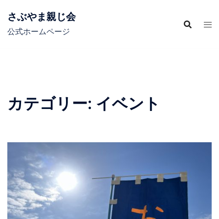
コ
さぶやま親じ会
ン
テ
公式ホームページ
ン
ツ
へ
ス
キ
カテゴリー:
イベント
ッ
プ