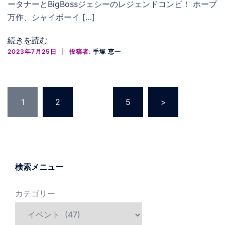
ータナーとBigBossジェシーのレジェンドコンビ！ ホープ
万作、シャイボーイ […]
続きを読む
2023年7月25日
投稿者:
手塚 恵一
投
1
2
…
5
>
稿
の
ペ
ー
ジ
検索メニュー
送
り
カテゴリー