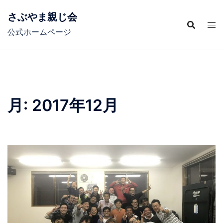
コ
さぶやま親じ会
ン
テ
公式ホームページ
ン
ツ
へ
ス
キ
月:
2017年12月
ッ
プ