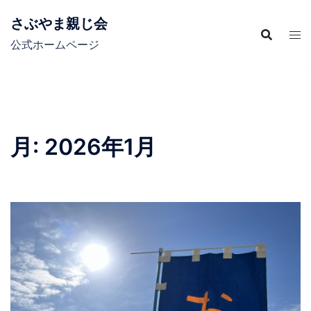
コ
さぶやま親じ会
ン
テ
公式ホームページ
ン
ツ
へ
ス
キ
月:
2026年1月
ッ
プ