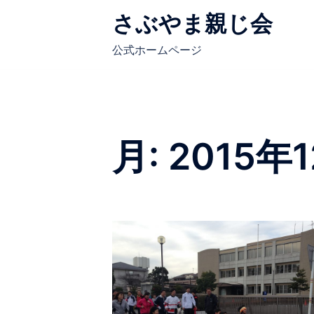
コ
さぶやま親じ会
ン
テ
公式ホームページ
ン
ツ
へ
ス
キ
月:
2015年
ッ
プ