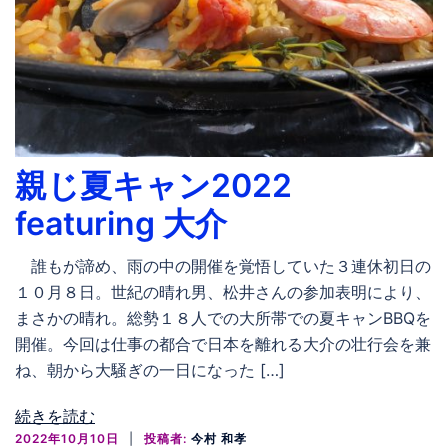
親じ夏キャン2022
featuring 大介
誰もが諦め、雨の中の開催を覚悟していた３連休初日の
１０月８日。世紀の晴れ男、松井さんの参加表明により、
まさかの晴れ。総勢１８人での大所帯での夏キャンBBQを
開催。今回は仕事の都合で日本を離れる大介の壮行会を兼
ね、朝から大騒ぎの一日になった […]
続きを読む
2022年10月10日
投稿者:
今村 和孝