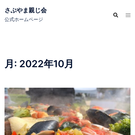
コ
さぶやま親じ会
ン
テ
公式ホームページ
ン
ツ
へ
ス
キ
月:
2022年10月
ッ
プ