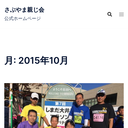
コ
さぶやま親じ会
ン
テ
公式ホームページ
ン
ツ
へ
ス
キ
月:
2015年10月
ッ
プ