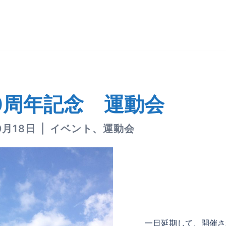
0周年記念 運動会
0月18日
イベント
、
運動会
一日延期して、開催さ