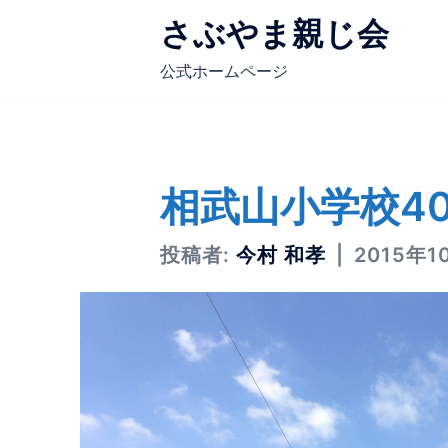
コ
さぶやま親じ会
ン
テ
公式ホームページ
ン
ツ
へ
ス
相武山小学校4
キ
ッ
プ
投稿者:
今村 和孝
2015年1