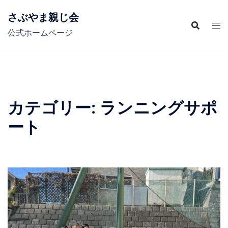
コ
さぶやま親じ会
ン
テ
公式ホームページ
ン
ツ
へ
ス
キ
カテゴリー:
ランニングサポ
ッ
ート
プ