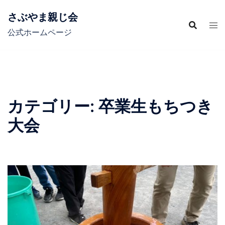
コ
さぶやま親じ会
ン
テ
公式ホームページ
ン
ツ
へ
ス
キ
カテゴリー:
卒業生もちつき
ッ
大会
プ