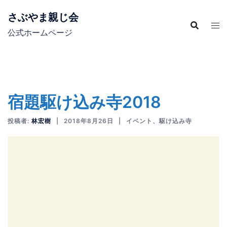
コ
さぶやま親じ会
ン
テ
公式ホームページ
ン
ツ
へ
ス
宿題駆け込み寺2018
キ
ッ
投稿者:
林宏樹
2018年8月26日
イベント
、
駆け込み寺
プ