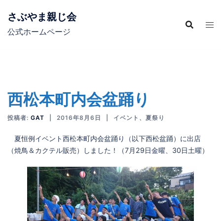
コ
さぶやま親じ会
ン
テ
公式ホームページ
ン
ツ
へ
ス
西松本町内会盆踊り
キ
ッ
投稿者:
GAT
2016年8月6日
イベント
、
夏祭り
プ
夏恒例イベント西松本町内会盆踊り（以下西松盆踊）に出店
（焼鳥＆カクテル販売）しました！（7月29日金曜、30日土曜）