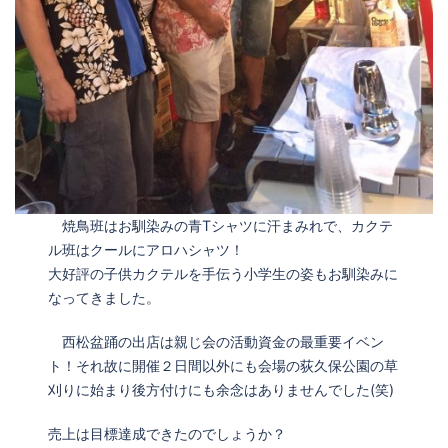
焼鳥班はお馴染みの青Tシャツに汗まみれで、カクテ
ル班はクールにアロハシャツ！
大好評の子供カクテルを手伝う小学生の姿もお馴染みに
なってきました。
西松盆踊の出店は親じ会の活動資金の最重要イベン
ト！それ故に開催２日間以外にも会場の荻久保公園の草
刈りに始まり後方付けにも余念はありませんでした(笑)
売上は目標達成できたのでしょうか？